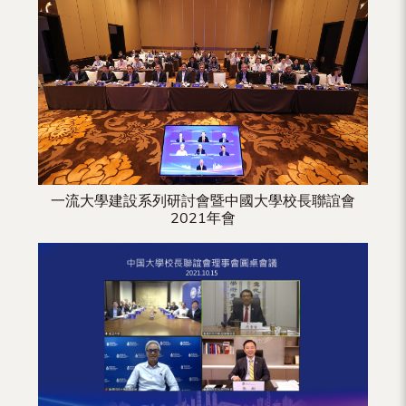
（內
地
及
地
區）
一流大學建設系列研討會暨中國大學校長聯誼會
2021年會