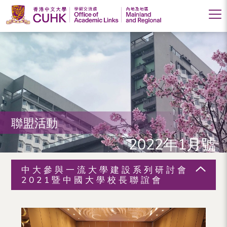
香
港
中
文
大
聯盟活動
學
2022年1月號
學
術
中大參與一流大學建設系列研討會
交
2021暨中國大學校長聯誼會
流
處