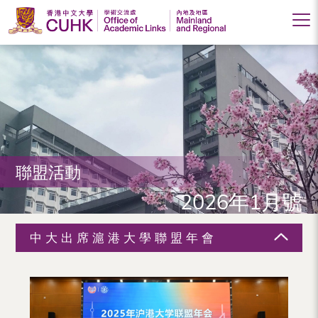
香
港
中
文
大
聯盟活動
學
2026年1月號
學
術
中大出席滬港大學聯盟年會
交
流
處