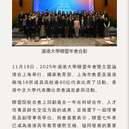
（內
地
及
地
區）
滬港大學聯盟年會合影
11月19日，2025年滬港大學聯盟年會暨主題論
壇在上海舉行。國家教育部、上海市教委及滬港
兩地16所成員高校逾60位代表出席了活動。香
港中文大學代表團出席會議並參與活動。
聯盟院校在會上回顧過去一年在科研合作、人才
培養及師生交流方面的成果，並推選下一屆理事
長及副理事長單位。與會嘉賓表示，聯盟七年來
已成為滬港高等教育優勢互補、協同發展的重要