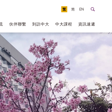
繁
简
EN
流
伙伴聯繫
到訪中大
中大課程
資訊速遞