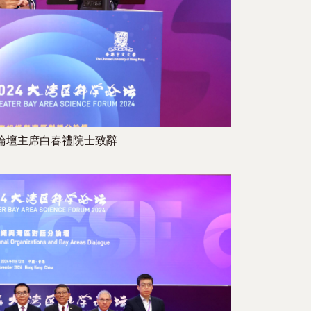
論壇主席白春禮院士致辭