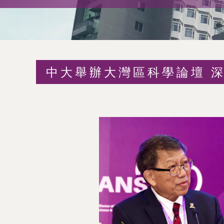
術
交
流
中大舉辦大灣區科學論壇 
處
（內
地
及
地
區）