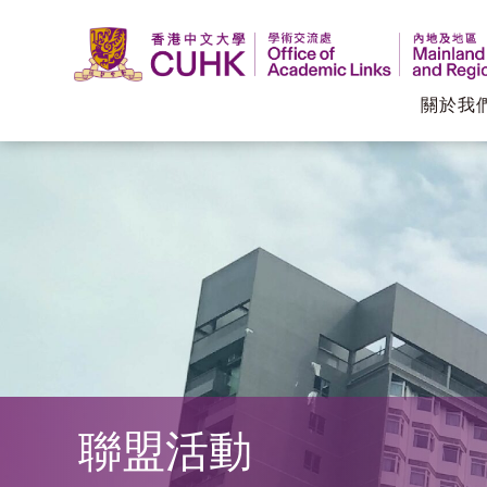
關於我
香
港
中
文
大
學
聯盟活動
學