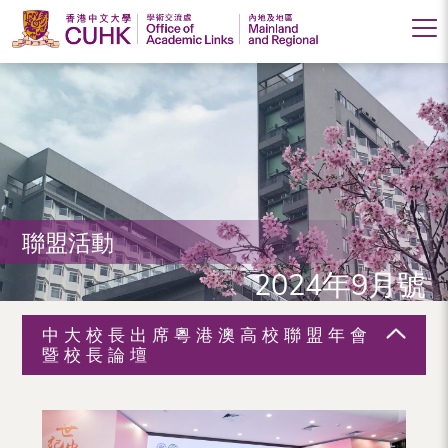
香
港
中
文
大
聯盟活動
學
2024年9月號
學
術
中大校長出席粵港澳高校聯盟年會
交
暨校長論壇
流
處