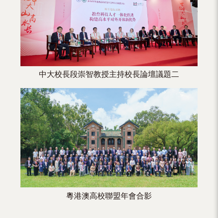
（內
地
及
地
中大校長段崇智教授主持校長論壇議題二
區）
粵港澳高校聯盟年會合影