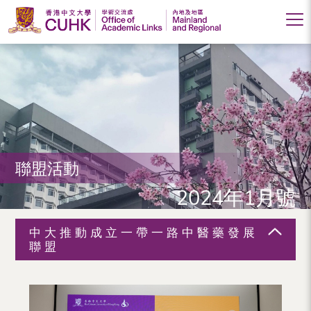
香
港
中
文
大
聯盟活動
學
2024年1月號
學
術
中大推動成立一帶一路中醫藥發展
交
聯盟
流
處