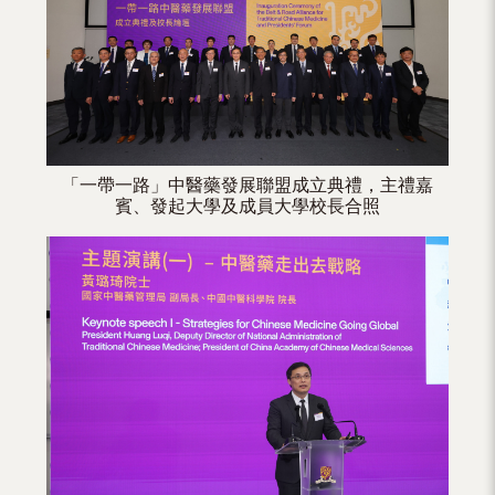
（內
地
及
地
區）
「一帶一路」中醫藥發展聯盟成立典禮，主禮嘉
賓、發起大學及成員大學校長合照