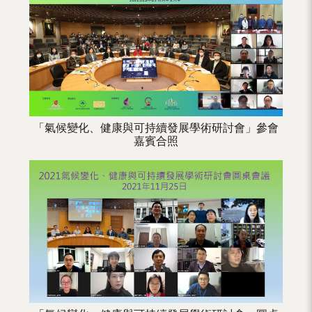
（內
地
及
地
區）
「氣候變化、健康與可持續發展學術研討會」參會
嘉賓合照