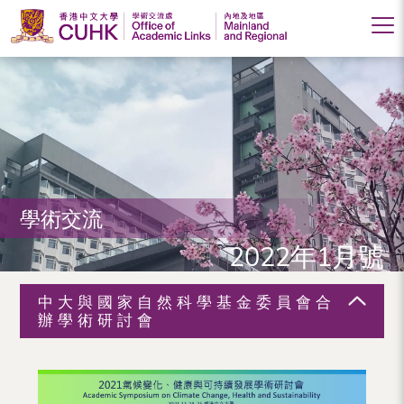
香
港
中
文
大
學術交流
學
2022年1月號
學
術
中大與國家自然科學基金委員會合
交
辦學術研討會
流
處