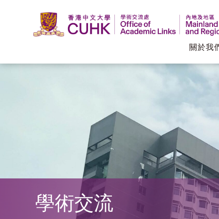
關於我
香
港
中
文
大
學
學術交流
學