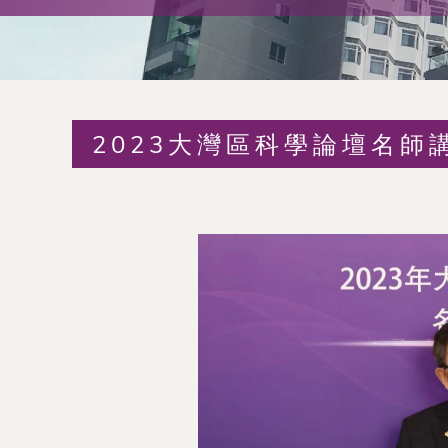
術
交
流
2023大灣區科學論壇名師
處
（內
地
及
地
區）