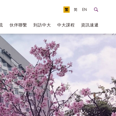
繁
简
EN
流
伙伴聯繫
到訪中大
中大課程
資訊速遞