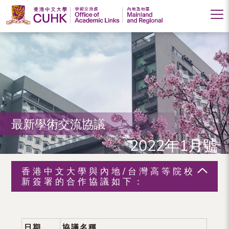
香
港
中
文
大
最新學術交流協議
學
2022年1月號
學
術
香港中文大學與內地/台灣高等院校
交
新簽署的合作協議如下：
流
處
日期
協議名稱