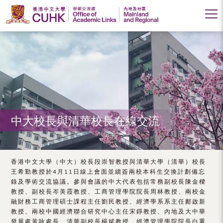
香
港
中
文
大
中大校長與清華校長在線交流
學
學
術
香港中文大學（中大）校長段崇智教授與清華大學（清華）校長
王希勤教授於4月11日線上會面並續簽兩校本科生交換計劃備忘
交
錄及學術交流協議。參與會議的中大代表包括常務副校長陳金樑
教授、副校長岑美霞教授、工商管理學院院長周林教授、兩校金
流
融財務工商管理碩士課程主任劉民教授、經濟學系系主任鄺啟新
處
教授、兩校中國經濟聯合研究中心主任宋錚教授、內地及大中華
發展處黃咏處長。清華副校長楊斌教授、經濟管理學院院長白重