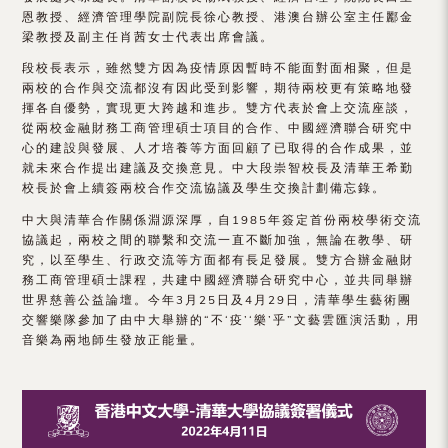
（內
恩教授、經濟管理學院副院長徐心教授、港澳台辦公室主任酈金
梁教授及副主任肖茜女士代表出席會議。
地
段校長表示，雖然雙方因為疫情原因暫時不能面對面相聚，但是
及
兩校的合作與交流都沒有因此受到影響，期待兩校更有策略地發
揮各自優勢，實現更大跨越和進步。雙方代表於會上交流座談，
地
從兩校金融財務工商管理碩士項目的合作、中國經濟聯合研究中
心的建設與發展、人才培養等方面回顧了已取得的合作成果，並
區）
就未來合作提出建議及交換意見。中大段崇智校長及清華王希勤
校長於會上續簽兩校合作交流協議及學生交換計劃備忘錄。
中大與清華合作關係淵源深厚，自1985年簽定首份兩校學術交流
協議起，兩校之間的聯繫和交流一直不斷加強，無論在教學、研
究，以至學生、行政交流等方面都有長足發展。雙方合辦金融財
務工商管理碩士課程，共建中國經濟聯合研究中心，並共同舉辦
世界慈善公益論壇。今年3月25日及4月29日，清華學生藝術團
交響樂隊參加了由中大舉辦的“不‘疫’‘樂’乎”文藝雲匯演活動，用
音樂為兩地師生發放正能量。