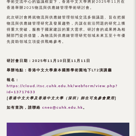
學術交流中心的協議框架下，香港中文大學將於2025年11月在
（內
香港舉辦2025物流與供應鏈管理學術研討會。
地
此次研討會將就物流與供應鏈管理領域交流多個議題、旨在把握
物流與供應鏈管理研究及發展趨勢，共謀在前沿問題的研究上獲
及
得重大突破，服務于國家建設的重大需求。研討會的成果將為相
關部門提供借鑒，為物流與供應鏈管理研究領域未來五至十年優
地
先資助領域立項提供戰略參考。
區）
研討會日期：2025
年11
月10
日至11
月11
日
舉辦地點：
香港中文大學康本國際學術園地下
LT2
演講廳
報名：
https://cloud.itsc.cuhk.edu.hk/webform/view.php?
id=13717633
[
香港中文大學及香港中文大學（
深圳）
師生可免參會費用]
如有查詢，請聯絡
cneo@cuhk.edu.hk
。