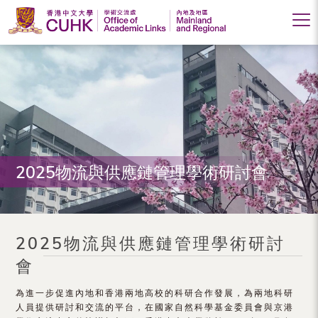
香
港
中
文
大
2025物流與供應鏈管理學術研討會
學
學
術
2025物流與供應鏈管理學術研討
交
會
流
為進一步促進內地和香港兩地高校的科研合作發展，為兩地科研
處
人員提供研討和交流的平台，在國家自然科學基金委員會與京港