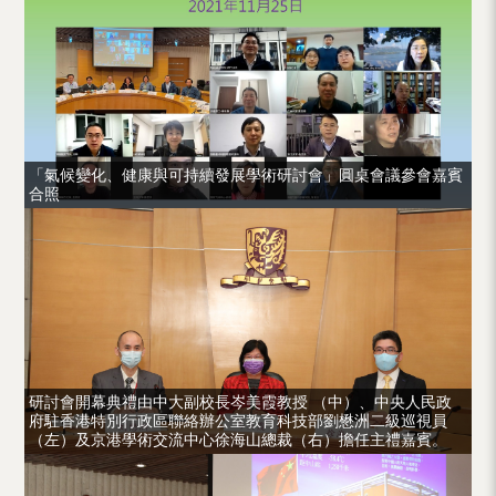
「氣候變化、健康與可持續發展學術研討會」圓桌會議參會嘉賓
合照
研討會開幕典禮由中大副校長岑美霞教授 （中）、中央人民政
府駐香港特別行政區聯絡辦公室教育科技部劉懋洲二級巡視員
（左）及京港學術交流中心徐海山總裁（右）擔任主禮嘉賓。