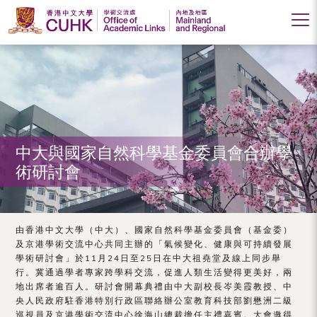
香
港
中
文
大
中大與國家自然科學基金委員會合辦學
術研討會
學
學
術
由香港中文大學（中大）、國家自然科學基金委員會（基金委）
及京港學術交流中心共同主辦的「氣候變化、健康與可持續發展
交
學術研討會」於11月24日至25日在中大祖堯堂及線上同步舉
行。冀通過學者專家跨學科交流，促進人類生活變得更美好，兩
流
地出席者逾百人。研討會開幕典禮由中大副校長岑美霞教授、中
處
央人民政府駐香港特別行政區聯絡辦公室教育科技部劉懋洲二級
巡視員及京港學術交流中心徐海山總裁擔任主禮嘉賓。大會邀得