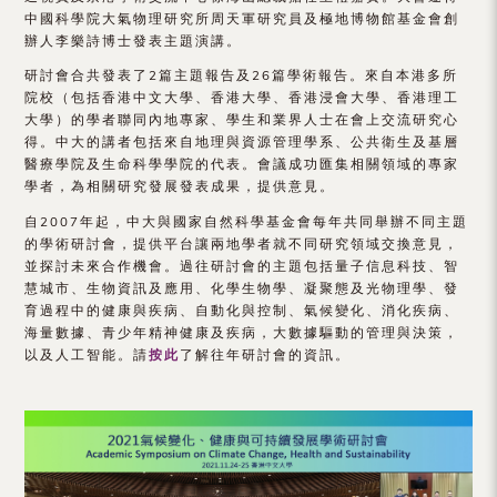
（內
中國科學院大氣物理研究所周天軍研究員及極地博物館基金會創
辦人李樂詩博士發表主題演講。
地
研討會合共發表了2篇主題報告及26篇學術報告。來自本港多所
及
院校（包括香港中文大學、香港大學、香港浸會大學、香港理工
大學）的學者聯同內地專家、學生和業界人士在會上交流研究心
地
得。中大的講者包括來自地理與資源管理學系、公共衛生及基層
醫療學院及生命科學學院的代表。會議成功匯集相關領域的專家
區）
學者，為相關研究發展發表成果，提供意見。
自2007年起，中大與國家自然科學基金會每年共同舉辦不同主題
的學術研討會，提供平台讓兩地學者就不同研究領域交換意見，
並探討未來合作機會。過往研討會的主題包括量子信息科技、智
慧城市、生物資訊及應用、化學生物學、凝聚態及光物理學、發
育過程中的健康與疾病、自動化與控制、氣候變化、消化疾病、
海量數據、青少年精神健康及疾病，大數據驅動的管理與決策，
以及人工智能。請
按此
了解往年研討會的資訊。