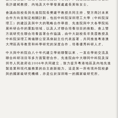
（內
長許建斌教授、內地及大中華發展處處長黃咏女士。
地
會議由段校長與先進院院長樊建平教授共同主持，雙方商討未來
合作方向並制定相關計劃，包括中科院深圳理工大學（中科院深
及
理工）的建設及與中大的戰略合作舉措、先進院與中大各學院拓
展科研合作的重點領域，以及人才聯合培養項目的推動。會上雙
地
方就研究生聯合培養簽署合作協議，由中大副校長岑美霞教授及
中科院深理工籌備辦公室馮偉副主任代表簽署，共同推進粵港澳
區）
大灣區高等教育和科學研究的深度合作，培養優秀科研人才。
中大與中科院自八十年代建立學術聯繫以來，一直在學術交流及
聯合科研項目等多方面緊密合作。先進院由中大聯同中科院及深
圳市人民政府在2006年共同建立，致力提升粵港地區及內地先進
製造業和現代服務業的自主創新能力。這是第一所有境外院校參
與的國家級研究機構，亦是位於深圳唯一的國家級研究所。