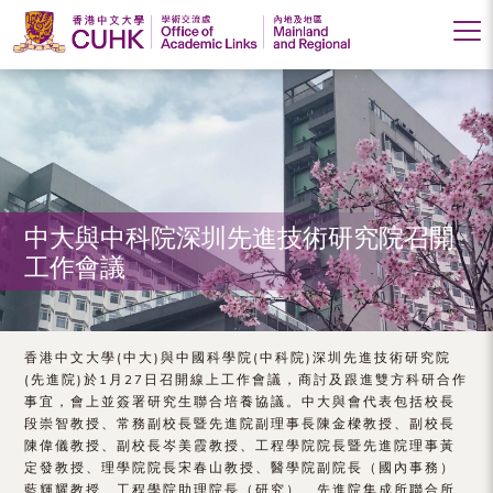
香
港
中
文
大
中大與中科院深圳先進技術研究院召開
工作會議
學
學
術
香港中文大學(中大)與中國科學院(中科院)深圳先進技術研究院
(先進院)於1月27日召開線上工作會議，商討及跟進雙方科研合作
交
事宜，會上並簽署研究生聯合培養協議。中大與會代表包括校長
段崇智教授、常務副校長暨先進院副理事長陳金樑教授、副校長
流
陳偉儀教授、副校長岑美霞教授、工程學院院長暨先進院理事黃
處
定發教授、理學院院長宋春山教授、醫學院副院長（國內事務）
藍輝耀教授、工程學院助理院長（研究）、先進院集成所聯合所