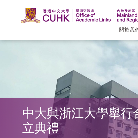
關於我
香
港
中
文
大
中大與浙江大學舉行
學
立典禮
學