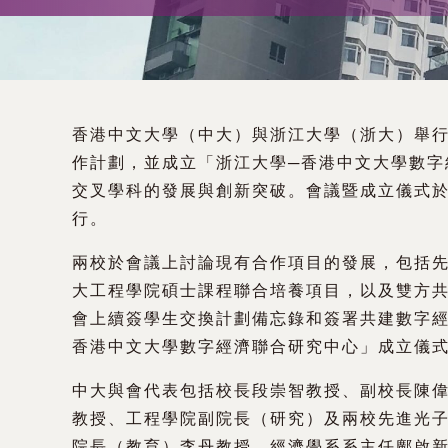
術
交
流
香港中文大學（中大）與浙江大學（浙大）舉
處
作計劃，並成立「浙江大學─香港中文大學數字
交叉學科的發展與創新突破。會議暨成立儀式於
（內
行。
地
兩校於會議上討論現有合作項目的發展，包括
大工程學院碩士課程聯合培養項目，以及雙方
及
會上續簽學生交換計劃備忘錄和簽署共建數字經
香港中文大學數字經濟聯合研究中心」成立儀
地
中大與會代表包括校長段崇智教授、副校長陳
區）
教授、工程學院副院長（研究）及兩校先進光
院長（教育）李丹教授、經濟學系系主任鄺啟