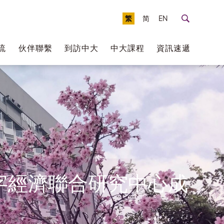
繁
简
EN
流
伙伴聯繫
到訪中大
中大課程
資訊速遞
字經濟聯合研究中心成