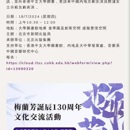
談，並向香港中文大學贈書，更請來中國內地京劇女演員鄭瀟女
（內
士示範京劇表演 。
地
日期：18/7/2024 (星期四)
時間：上午10:30 – 12:00
及
地點：大學圖書館地庫 進學園及創客空間 虛擬實境空間
主辦：北京巿新聞出版局
地
承辦單位：北京出版集團
區）
支持單位：香港中文大學圖書館、內地及大中華發展處、音樂系
中國音樂研究中心
報名：
https://cloud.itsc.cuhk.edu.hk/webform/view.php?
id=13690326