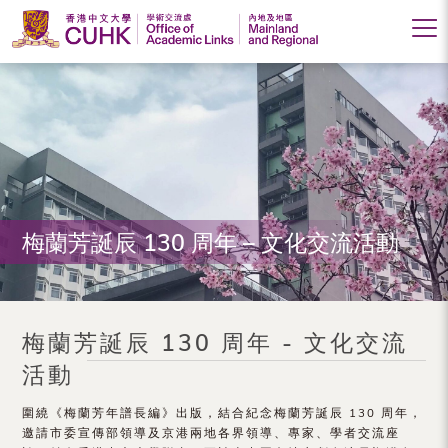
香
港
中
文
大
梅蘭芳誕辰 130 周年 – 文化交流活動
學
學
術
梅蘭芳誕辰 130 周年 - 文化交流
交
活動
流
圍繞《梅蘭芳年譜長編》出版，結合紀念梅蘭芳誕辰 130 周年，
處
邀請市委宣傳部領導及京港兩地各界領導、專家、學者交流座