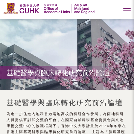
香
港
中
文
大
基礎醫學與臨床轉化研究前沿論壇
學
學
術
基礎醫學與臨床轉化研究前沿論壇
交
為進一步促進內地和香港兩地高校的科研合作發展，為兩地科研
流
人員提供研討和交流的平台，在國家自然科學基金委員會與京港
處
學術交流中心的協議框架下，香港中文大學計畫於2024年冬季在
香港主辦基礎醫學與臨床轉化研究前沿論壇， 主題為「腫瘤基礎