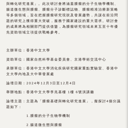
（內
與轉化研究進展」。此次研討會將涵蓋腫瘤的分子生物學機制、
腸道微生態與腫瘤、腫瘤分子診斷標誌物、腫瘤精准治療新策略
地
等多個領域，旨在把握腫瘤研究現狀及發展趨勢，共謀在前沿問
題的研究上獲得重大突破，服務于國家建設的重大需求。研討會
及
的成果將為相關部門提供借鑒，為腫瘤研究領域未來五至十年優
先資助領域立項提供戰略參考。
地
區）
主辦單位：香港中文大學
資助單位：國家自然科學基金委員會、京港學術交流中心
承辦單位：香港中文大學消化疾病研究國家重點實驗室、香港中
文大學內地及大中華發展處
論壇日期：2024年12月3日至12月4日
舉辦地點：香港中文大學李兆基樓 1樓 6號演講廳
論壇主題：主題為「腫瘤基礎與轉化研究進展」，擬探討4個分議
題如下：
1.腫瘤的分子生物學機制
2.腸道微生態與腫瘤