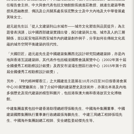
Hong
任報告會主持。中大與會代表包括文物館館長姚進莊教授、姚連生建築學教
授吳恩融教授、傳訊及公共關系處長張宏艷女士及中大內地及大中華發展處
Kong
黃咏女士。
趙元超先生以「從人文建築到山水城市——城市文化塑造與品質提升」為主
題發表演講，以中國西部建築實踐出發，探討建築與土地、城市及人的三層
關係，並以延安地區和西安城市內的建築創作例子，分享如何在傳統文化底
蘊的城市空間平衡建築的現代性。
「大國巨匠」趙元超先生是中國建築集團西北設計研究院總建築師，亦是內
地與香港互認建築師。其代表作包括楊淩國際會議展覽中心（2002年第十屆
全國優秀工程勘察設計銀獎）及西安市滻灞生態區行政中心（2015年第十四
屆全國優秀工程勘察設計銀獎）。
另外，「時代精神耀香江」之大國建造主題展在10月25日至30日假香港會展
中心3D展覽廳展出，除了介紹中國的建築歷史及技術外，亦展出本港及內地
多個歷史及現代建築的模型和圖片，包括港珠澳大橋和香港故宮文化博物
館。
中建集團嘉賓包括中建香港助理總經理張毅先生、中國海外集團董事、中國
建築國際集團執行董事兼行政總裁張海鵬先生、 中建三局總工程師張琨先
生、中國海外集團副總工程師、安全總監姜紹傑先生等。