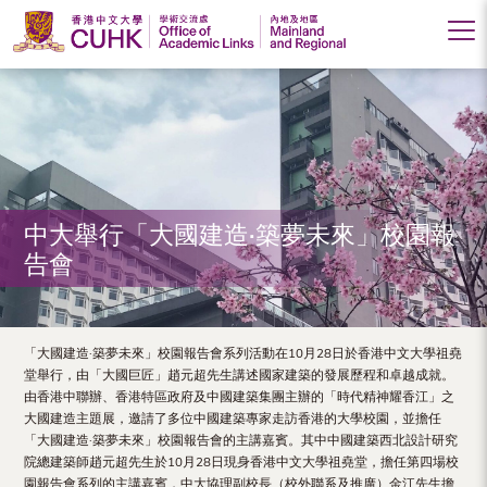
Office
of
Academic
Links
(Mainland
中大舉行「大國建造·築夢未來」校園報
告會
and
Regional),
The
「大國建造·築夢未來」校園報告會系列活動在10月28日於香港中文大學祖堯
堂舉行，由「大國巨匠」趙元超先生講述國家建築的發展歷程和卓越成就。
Chinese
由香港中聯辦、香港特區政府及中國建築集團主辦的「時代精神耀香江」之
大國建造主題展，邀請了多位中國建築專家走訪香港的大學校園，並擔任
University
「大國建造·築夢未來」校園報告會的主講嘉賓。其中中國建築西北設計研究
of
院總建築師趙元超先生於10月28日現身香港中文大學祖堯堂，擔任第四場校
園報告會系列的主講嘉賓，中大協理副校長（校外聯系及推廣）金江先生擔