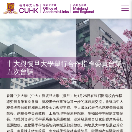
Office
of
Academic
Links
(Mainland
中大與復旦大學舉行合作指導委員會第
五次會議
and
Regional),
The
香港中文大學（中大）與復旦大學（復旦）於4月25日在線召開兩校合作指
導委員會第五次會議，就校際合作事宜做進一步的溝通與交流，會議由中大
Chinese
校長段崇智教授和復旦校長金力教授主持。中大出席代表包括副校長陳偉儀
教授、副校長岑美霞教授、工商管理學院周林院長、生物醫學學院陳文樂院
University
長、地理與資源管理學系系主任馮通教授、滬港發展聯合研究所聯席所長杜
of
巨瀾教授、生物醫學學院張智鈞教授及顧燊教授、內地及大中華發展處黃咏
處長。復旦陳志敏副校長、生命科學學院林鑫華院長、附屬婦產科醫院徐叢