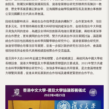
Hong
劍院長、附屬兒科醫院黃國英院長、滬港發展聯合研究所聯席所長陳詩一教
授、歷史學系黨委書記劉金華、泛海國際金融學院錢軍院長及港澳台事務辦
Kong
公室沈國麟主任代表出席會議。
段校長致辭時表示，兩校在合作指導委員會的機制下，合作更加有序、項目
更多元化。非常期待兩校在重大科研領域的縱深合作。金校長指出中大和復
旦肩負共同的使命，為建設全球科技創新高地做出重要貢獻。兩校有著深厚
的合作歷史，更有廣闊的合作空間。雙方代表就合作項目展開討論，議題圍
繞合作項目包括兩校生命科學與醫學聯合研究中心、滬港發展聯合研究所、
旅遊管理聯合培養項目等展開，並進一步探討新的研究生項目合作。會議最
後段校長與金校長代表兩校續簽校際合作交流協議。
復旦與中大自1985年起建立學術聯繫，合作範疇廣泛，兩校同為中國大學校
長聯誼會、滬港大學聯盟及大學通識教育聯盟的主要成員。2021年雙方共建
生命科學與醫學聯合研究中心，加強多學科融合共同發展。是次會議增進雙
方聯繫與溝通，促進未來拓展新的合作領域及建構更緊密的合作平台。