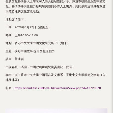
生及文化藝術界人士帶來深入而具啟發性的分享。誠邀本校師生及對中國文
Hong
化、藝術傳播與原創力發展感興趣的各界人士出席，共同參與這場具有深度
Kong
與啟發性的文化交流活動。
活動詳情如下：
日期：2026年3月27日（星期五）
時間：上午10:00–12:00
地點：香港中文大學中國文化研究所 L1（地下）
主題：講好中國故事 提升文化原創力
語言：普通話
主講嘉賓：馮俐（中國歌劇舞劇院黨委書記、院長）
聯合主辦：香港中文大學中國語言及文學系、香港中文大學學術交流處（內
地及地區）
報名：
https://cloud.itsc.cuhk.edu.hk/webform/view.php?id=13729870