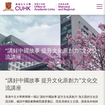
Office
of
Academic
Links
(Mainland
“講好中國故事 提升文化原創力”文化交
流講座
and
Regional),
The
“講好中國故事 提升文化原創力”文化交
Chinese
流講座
University
香港中文大學將舉辦一場以“講好中國故事 提升文化原創力”為主題的文化交
of
流活動，邀請中國歌劇舞劇院黨委書記、院長馮俐女士主講。講座為本校師